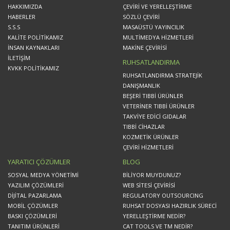
HAKKIMIZDA
ÇEVİRİ VE YERELLEŞTİRME
HABERLER
SÖZLÜ ÇEVİRİ
S.S.S
MASAÜSTÜ YAYINCILIK
KALİTE POLİTİKAMIZ
MULTİMEDYA HİZMETLERİ
İNSAN KAYNAKLARI
MAKİNE ÇEVİRİSİ
İLETİŞİM
RUHSATLANDIRMA
KVKK POLİTİKAMIZ
RUHSATLANDIRMA STRATEJİK
DANIŞMANLIK
BEŞERİ TIBBİ ÜRÜNLER
VETERİNER TIBBİ ÜRÜNLER
TAKVİYE EDİCİ GIDALAR
TIBBİ CİHAZLAR
KOZMETİK ÜRÜNLER
ÇEVİRİ HİZMETLERİ
YARATICI ÇÖZÜMLER
BLOG
SOSYAL MEDYA YÖNETİMİ
BİLİYOR MUYDUNUZ?
YAZILIM ÇÖZÜMLERİ
WEB SİTESİ ÇEVİRİSİ
DİJİTAL PAZARLAMA
REGULATORY OUTSOURCING
MOBİL ÇÖZÜMLER
RUHSAT DOSYASI HAZIRLIK SÜRECİ
BASKI ÇÖZÜMLERİ
YERELLEŞTİRME NEDİR?
TANITIM ÜRÜNLERİ
CAT TOOLS VE TM NEDİR?