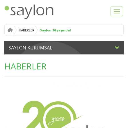
Toggl
navig
HABERLER
Saylon 20 yaşında!
SAYLON KURUMSAL
HABERLER