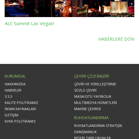
ALC Summit Las Vegas!
HABERLERE DÖN
KURUMSAL
ÇEVİRİ ÇÖZÜMLERİ
HAKKIMIZDA
ÇEVİRİ VE YERELLEŞTİRME
HABERLER
SÖZLÜ ÇEVİRİ
S.S.S
MASAÜSTÜ YAYINCILIK
KALİTE POLİTİKAMIZ
MULTİMEDYA HİZMETLERİ
İNSAN KAYNAKLARI
MAKİNE ÇEVİRİSİ
İLETİŞİM
RUHSATLANDIRMA
KVKK POLİTİKAMIZ
RUHSATLANDIRMA STRATEJİK
DANIŞMANLIK
BEŞERİ TIBBİ ÜRÜNLER