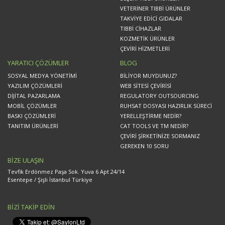
VETERİNER TIBBİ ÜRÜNLER
TAKVİYE EDİCİ GIDALAR
TIBBİ CİHAZLAR
KOZMETİK ÜRÜNLER
ÇEVİRİ HİZMETLERİ
YARATICI ÇÖZÜMLER
BLOG
SOSYAL MEDYA YÖNETİMİ
BİLİYOR MUYDUNUZ?
YAZILIM ÇÖZÜMLERİ
WEB SİTESİ ÇEVİRİSİ
DİJİTAL PAZARLAMA
REGULATORY OUTSOURCING
MOBİL ÇÖZÜMLER
RUHSAT DOSYASI HAZIRLIK SÜRECİ
BASKI ÇÖZÜMLERİ
YERELLEŞTİRME NEDİR?
TANITIM ÜRÜNLERİ
CAT TOOLS VE TM NEDİR?
ÇEVİRİ ŞİRKETİNİZE SORMANIZ
GEREKEN 10 SORU
BİZE ULAŞIN
Tevfik Erdönmez Paşa Sok. Yuva 6 Apt 24/14
Esentepe / Şişli İstanbul Türkiye
BİZİ TAKİP EDİN