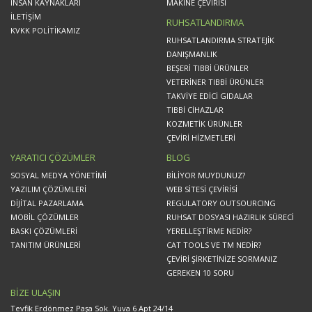
İNSAN KAYNAKLARI
MAKİNE ÇEVİRİSİ
İLETİŞİM
RUHSATLANDIRMA
KVKK POLİTİKAMIZ
RUHSATLANDIRMA STRATEJİK
DANIŞMANLIK
BEŞERİ TIBBİ ÜRÜNLER
VETERİNER TIBBİ ÜRÜNLER
TAKVİYE EDİCİ GIDALAR
TIBBİ CİHAZLAR
KOZMETİK ÜRÜNLER
ÇEVİRİ HİZMETLERİ
YARATICI ÇÖZÜMLER
BLOG
SOSYAL MEDYA YÖNETİMİ
BİLİYOR MUYDUNUZ?
YAZILIM ÇÖZÜMLERİ
WEB SİTESİ ÇEVİRİSİ
DİJİTAL PAZARLAMA
REGULATORY OUTSOURCING
MOBİL ÇÖZÜMLER
RUHSAT DOSYASI HAZIRLIK SÜRECİ
BASKI ÇÖZÜMLERİ
YERELLEŞTİRME NEDİR?
TANITIM ÜRÜNLERİ
CAT TOOLS VE TM NEDİR?
ÇEVİRİ ŞİRKETİNİZE SORMANIZ
GEREKEN 10 SORU
BİZE ULAŞIN
Tevfik Erdönmez Paşa Sok. Yuva 6 Apt 24/14